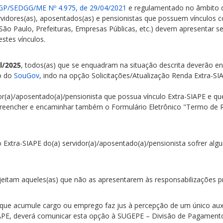
SGP/SEDGG/ME Nº 4.975, de 29/04/2021
e regulamentado no âmbito 
ervidores(as), aposentados(as) e pensionistas que possuem vínculos
ão Paulo, Prefeituras, Empresas Públicas, etc.) devem apresentar
estes vínculos.
il/2025
, todos(as) que se enquadram na situação descrita deverão e
o do
SouGov
, indo na opção Solicitações/Atualização Renda Extra-SI
or(a)/aposentado(a)/pensionista que possua vínculo Extra-SIAPE e qu
 preencher e encaminhar também o Formulário Eletrônico "Termo de
Extra-SIAPE do(a) servidor(a)/aposentado(a)/pensionista sofrer alg
jeitam aqueles(as) que não as apresentarem às responsabilizações pr
) que acumule cargo ou emprego faz jus à percepção de um único auxí
SIAPE, deverá comunicar esta opção à SUGEPE – Divisão de Pagamento