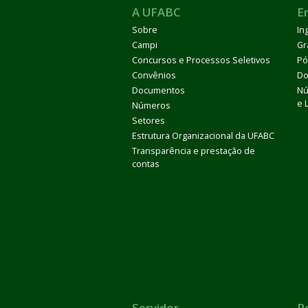
A UFABC
E
Sobre
In
Campi
Gr
Concursos e Processos Seletivos
Pó
Convênios
Do
Documentos
Nú
e 
Números
Setores
Estrutura Organizacional da UFABC
Transparência e prestação de
contas
Servidor
R