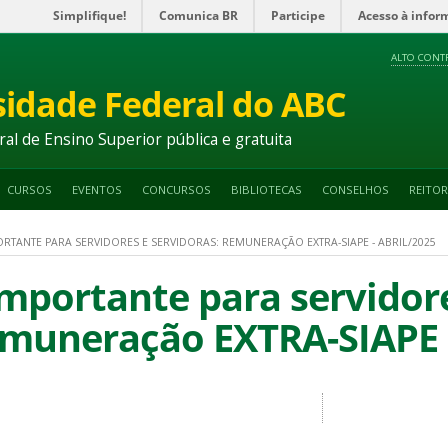
Simplifique!
Comunica BR
Participe
Acesso à infor
ALTO CONT
sidade Federal do ABC
ral de Ensino Superior pública e gratuita
CURSOS
EVENTOS
CONCURSOS
BIBLIOTECAS
CONSELHOS
REITOR
TANTE PARA SERVIDORES E SERVIDORAS: REMUNERAÇÃO EXTRA-SIAPE - ABRIL/2025
portante para servidor
emuneração EXTRA-SIAPE -