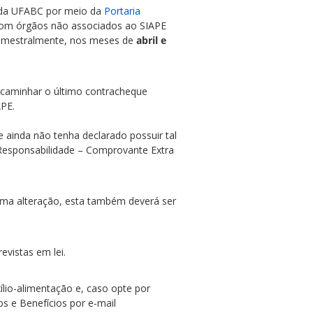
da UFABC por meio da
Portaria
 com órgãos não associados ao SIAPE
 semestralmente, nos meses de
abril e
ncaminhar o último contracheque
APE.
e ainda não tenha declarado possuir tal
 Responsabilidade – Comprovante Extra
uma alteração, esta também deverá ser
evistas em lei.
lio-alimentação e, caso opte por
s e Benefícios por e-mail