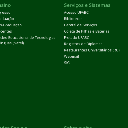
nsino
Serviços e Sistemas
gresso
Acesso UFABC
aduação
Bibliotecas
s-Graduação
Central de Serviços
centes
Coleta de Pilhas e Baterias
cleo Educacional de Tecnologias
Fretado UFABC
Línguas (Netel)
Registros de Diplomas
Restaurantes Universitários (RU)
Webmail
SIG
edes Sociais
Sobre o site