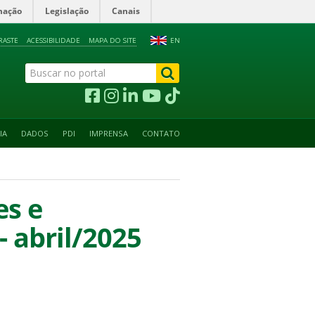
mação
Legislação
Canais
RASTE
ACESSIBILIDADE
MAPA DO SITE
EN
IA
DADOS
PDI
IMPRENSA
CONTATO
es e
 abril/2025