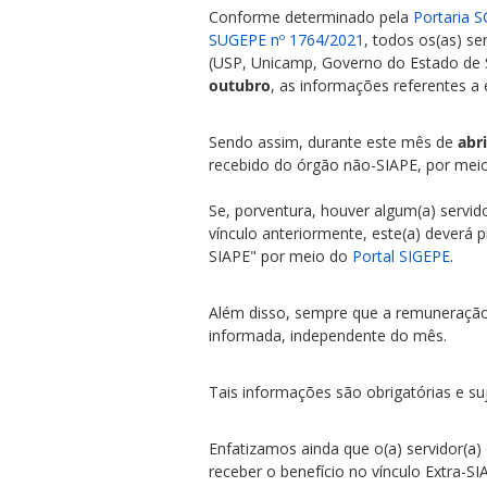
Conforme determinado pela
Portaria 
SUGEPE nº 1764/2021
, todos os(as) s
(USP, Unicamp, Governo do Estado de S
outubro
, as informações referentes a 
Sendo assim, durante este mês de
abr
ubmenu
recebido do órgão não-SIAPE, por mei
Se, porventura, houver algum(a) servid
vínculo anteriormente, este(a) deverá
ubmenu
SIAPE" por meio do
Portal SIGEPE
.
ubmenu
Além disso, sempre que a remuneração 
informada, independente do mês.
Tais informações são obrigatórias e su
Enfatizamos ainda que o(a) servidor(a
receber o benefício no vínculo Extra-