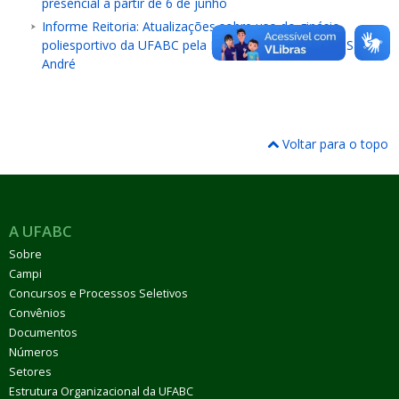
presencial a partir de 6 de junho
Informe Reitoria: Atualizações sobre uso do ginásio
poliesportivo da UFABC pela Prefeitura Municipal de Santo
André
Voltar para o topo
A UFABC
Sobre
Campi
Concursos e Processos Seletivos
Convênios
Documentos
Números
Setores
Estrutura Organizacional da UFABC