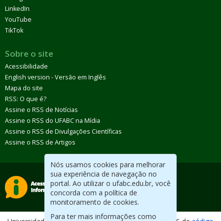
LinkedIn
YouTube
TikTok
Sobre o site
Acessibilidade
English version - Versão em Inglês
Mapa do site
RSS: O que é?
Assine o RSS de Notícias
Assine o RSS do UFABC na Mídia
Assine o RSS de Divulgações Científicas
Assine o RSS de Artigos
Nós usamos cookies para melhorar
sua experiência de navegação no
portal. Ao utilizar o ufabc.edu.br, você
concorda com a política de
monitoramento de cookies.
Para ter mais informações como