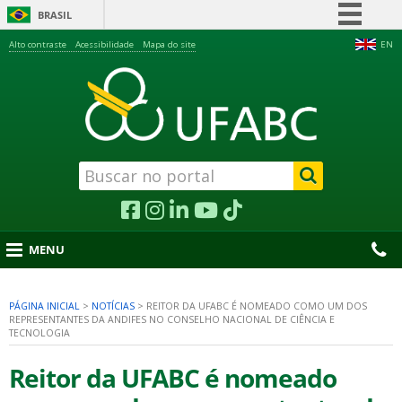
BRASIL
Simplifique!
Alto contraste
Acessibilidade
Mapa do site
EN
Comunica BR
Participe
Acesso à informação
Legislação
Canais
MENU
PÁGINA INICIAL
>
NOTÍCIAS
>
REITOR DA UFABC É NOMEADO COMO UM DOS
REPRESENTANTES DA ANDIFES NO CONSELHO NACIONAL DE CIÊNCIA E
nu
TECNOLOGIA
Reitor da UFABC é nomeado