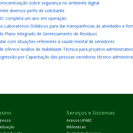
scientização sobre segurança no ambiente digital
ite diversos perfis de solicitante
ABC completa um ano em operação
 Laboratórios Didáticos para dar transparências às atividades e fome
 do Plano Integrado de Gerenciamento de Resíduos
lidar com situações referentes à saúde mental de servidores
de oferece Análise de Viabilidade Técnica para projetos administrativ
ogressão por Capacitação das pessoas servidoras técnico-administr
nsino
Serviços e Sistemas
gresso
Acesso UFABC
aduação
Bibliotecas