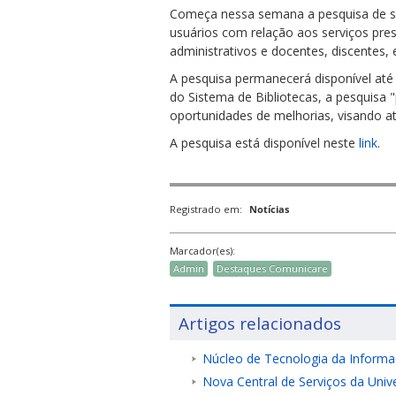
Começa nessa semana a pesquisa de sati
usuários com relação aos serviços prest
administrativos e docentes, discentes, 
A pesquisa permanecerá disponível até 
do Sistema de Bibliotecas, a pesquisa "
oportunidades de melhorias, visando a
ubmenu
A pesquisa está disponível neste
link
.
ubmenu
Registrado em:
Notícias
ubmenu
Marcador(es):
Admin
Destaques Comunicare
Artigos relacionados
Núcleo de Tecnologia da Informa
Nova Central de Serviços da Uni