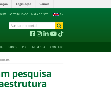
mação
Legislação
Canais
RASTE
ACESSIBILIDADE
MAPA DO SITE
EN
IA
DADOS
PDI
IMPRENSA
CONTATO
TRUTURA
am pesquisa
raestrutura