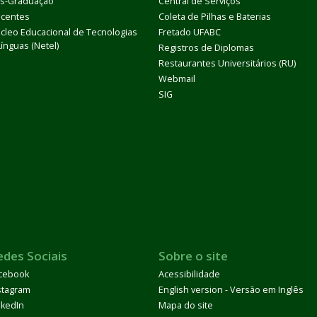
s-Graduação
Central de Serviços
centes
Coleta de Pilhas e Baterias
cleo Educacional de Tecnologias
Fretado UFABC
Línguas (Netel)
Registros de Diplomas
Restaurantes Universitários (RU)
Webmail
SIG
edes Sociais
Sobre o site
cebook
Acessibilidade
stagram
English version - Versão em Inglês
nkedIn
Mapa do site