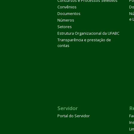
Concursos e Processos Seletivos
Pó
Convênios
Do
Documentos
Nú
e 
Números
Setores
Estrutura Organizacional da UFABC
Transparência e prestação de
contas
Servidor
R
Portal do Servidor
Fa
In
Li