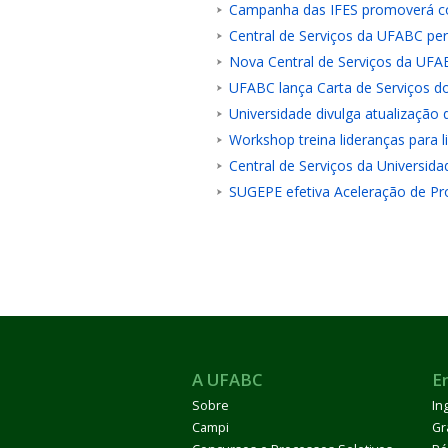
Campanha das IFES promoverá con
Central de Serviços da UFABC perm
Nova Central de Serviços da UF
UFABC lança Carta de Serviços dos
Universidade divulga atualização
Workshop treina lideranças para 
Central de Serviços da Universida
SUGEPE efetiva Aceleração de Pr
A UFABC
E
Sobre
In
Campi
Gr