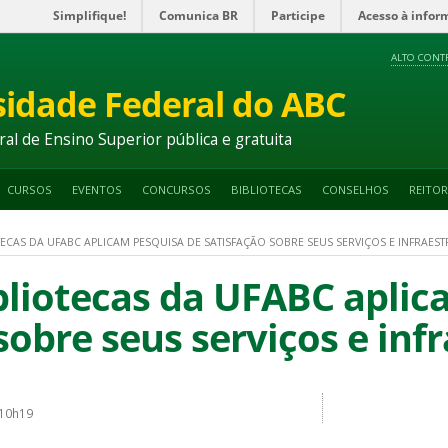
Simplifique!
Comunica BR
Participe
Acesso à infor
ALTO CONT
sidade Federal do ABC
ral de Ensino Superior pública e gratuita
CURSOS
EVENTOS
CONCURSOS
BIBLIOTECAS
CONSELHOS
REITOR
TECAS DA UFABC APLICAM PESQUISA DE SATISFAÇÃO SOBRE SEUS SERVIÇOS E INFRAES
bliotecas da UFABC aplic
sobre seus serviços e inf
 10h19