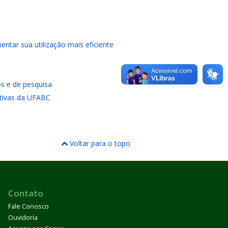
ntar sua utilização mais eficiente
os e de pesquisa
ativas da UFABC
Voltar para o topo
Contato
Fale Conosco
Ouvidoria