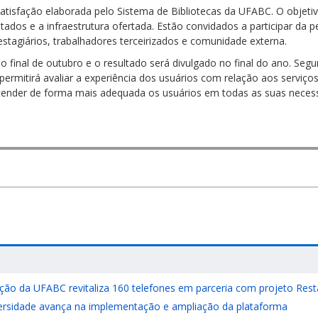
sfação elaborada pelo Sistema de Bibliotecas da UFABC. O objetivo 
ados e a infraestrutura ofertada. Estão convidados a participar da p
estagiários, trabalhadores terceirizados e comunidade externa.
o final de outubro e o resultado será divulgado no final do ano. Se
permitirá avaliar a experiência dos usuários com relação aos serviços 
tender de forma mais adequada os usuários em todas as suas necess
ção da UFABC revitaliza 160 telefones em parceria com projeto Res
versidade avança na implementação e ampliação da plataforma