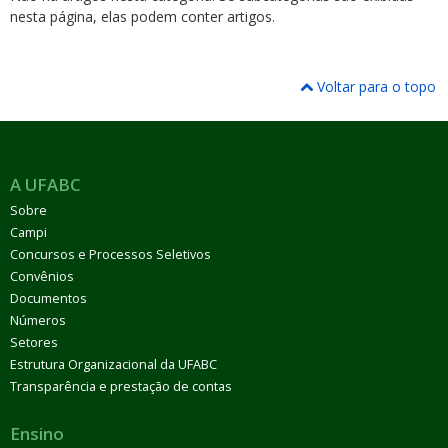
nesta página, elas podem conter artigos.
Voltar para o topo
ubmenu
A UFABC
Sobre
ubmenu
Campi
Concursos e Processos Seletivos
ubmenu
Convênios
Documentos
Números
Setores
Estrutura Organizacional da UFABC
Transparência e prestação de contas
Ensino