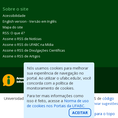
Sobre o site
Acessibilidade
English version - Versão em Inglês
Mapa do site
RSS: O que é?
Assine o RSS de Notícias
Assine o RSS do UFABC na Mídia
Assine o RSS de Divulgações Científicas
Assine o RSS de Artigos
Nós usamos cookies para melhorar
sua experiência de navegação no
portal. Ao utilizar o ufabc.edu.br, você
concorda com a política de
monitoramento de cookies.
Para ter mais informações como
Universidade Federal do ABC. Desenvolvido com CMS de
código
isso é feito, acesse a
Norma de uso
aberto
.
Reportar erros / Enviar sugestões
de cookies nos Portais da UFABC.
ACEITAR
Voltar para o topo