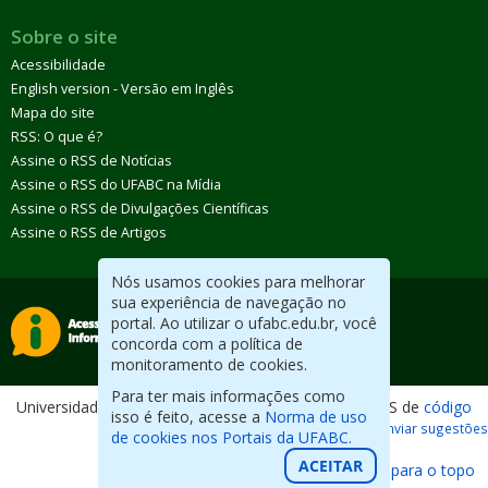
Sobre o site
Acessibilidade
English version - Versão em Inglês
Mapa do site
RSS: O que é?
Assine o RSS de Notícias
Assine o RSS do UFABC na Mídia
Assine o RSS de Divulgações Científicas
Assine o RSS de Artigos
Nós usamos cookies para melhorar
sua experiência de navegação no
portal. Ao utilizar o ufabc.edu.br, você
concorda com a política de
monitoramento de cookies.
Para ter mais informações como
Universidade Federal do ABC. Desenvolvido com CMS de
código
isso é feito, acesse a
Norma de uso
aberto
.
Reportar erros / Enviar sugestões
de cookies nos Portais da UFABC.
ACEITAR
Voltar para o topo