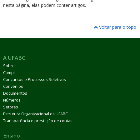
nesta página, elas podem conter artigos.
Voltar para o topo
ubmenu
A UFABC
Sobre
ubmenu
Campi
Concursos e Processos Seletivos
ubmenu
Convênios
Documentos
Números
Setores
Estrutura Organizacional da UFABC
Transparência e prestação de contas
Ensino