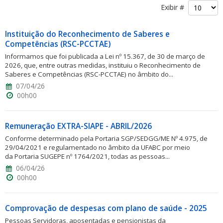
Exibir #
Instituição do Reconhecimento de Saberes e
Competências (RSC-PCCTAE)
Informamos que foi publicada a Lei nº 15.367, de 30 de março de
2026, que, entre outras medidas, instituiu o Reconhecimento de
ubmenu
Saberes e Competências (RSC-PCCTAE) no âmbito do...
07/04/26
00h00
ubmenu
Remuneração EXTRA-SIAPE - ABRIL/2026
ubmenu
Conforme determinado pela Portaria SGP/SEDGG/ME Nº 4.975, de
29/04/2021 e regulamentado no âmbito da UFABC por meio
da Portaria SUGEPE nº 1764/2021, todas as pessoas...
06/04/26
00h00
Comprovação de despesas com plano de saúde - 2025
Pessoas Servidoras, aposentadas e pensionistas da