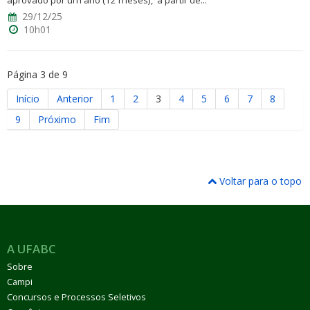
aprovado por um ano (12 meses), a partir de...
29/12/25
10h01
Página 3 de 9
Início
Anterior
1
2
3
4
5
6
7
8
9
Próximo
Fim
Voltar para o topo
A UFABC
Sobre
Campi
Concursos e Processos Seletivos