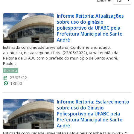
Informe Reitoria: Atualizações
sobre uso do ginásio
poliesportivo da UFABC pela
Prefeitura Municipal de Santo
André
ubmenu
Estimada comunidade universitária, Conforme anunciado,
aconteceu, nesta segunda-feira (23/05/2022), uma reunião da
Reitoria da UFABC com o prefeito do município de Santo André,
Paulo...
ubmenu
Reitoria
23/05/22
ubmenu
18h00
Informe Reitoria: Esclarecimento
sobre uso do Ginásio
Poliesportivo da UFABC pela
Prefeitura Municipal de Santo
André
Estimada comunidade universitária, Hoje pela manhã (20/05/2022),