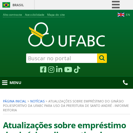
BRASIL
Simplifique!
Alto contraste
Acessibilidade
Mapa do site
EN
Comunica BR
Participe
Acesso à informação
Legislação
Canais
MENU
PÁGINA INICIAL
>
NOTÍCIAS
>
ATUALIZAÇÕES SOBRE EMPRÉSTIMO DO GINÁSIO
POLIESPORTIVO DA UFABC PARA USO DA PREFEITURA DE SANTO ANDRÉ - INFORME
nu
REITORIA
Atualizações sobre empréstimo