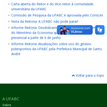
Carta aberta do Reitor e do Vice-reitor à comunidade
universitária da UFABC
Comissão de Pesquisa da UFABC é aprovada pelo ConsUni
Nota da Reitoria: A UFABC não pode parar!
Informe Reitoria: Desdobramentos da Instrução Normativa
do Ministério da Economia que estabelece retorno
presencial a partir de 6 de junho
Informe Reitoria: Atualizações sobre uso do ginásio
poliesportivo da UFABC pela Prefeitura Municipal de Santo
André
Voltar para o topo
A UFABC
Sobre