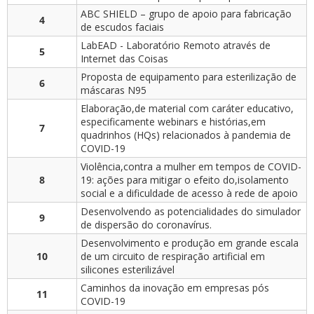
ABC SHIELD – grupo de apoio para fabricação
4
de escudos faciais
LabEAD - Laboratório Remoto através de
5
Internet das Coisas
Proposta de equipamento para esterilização de
6
máscaras N95
Elaboração,de material com caráter educativo,
especificamente webinars e histórias,em
7
quadrinhos (HQs) relacionados à pandemia de
COVID-19
Violência,contra a mulher em tempos de COVID-
8
19: ações para mitigar o efeito do,isolamento
social e a dificuldade de acesso à rede de apoio
Desenvolvendo as potencialidades do simulador
9
de dispersão do coronavírus.
Desenvolvimento e produção em grande escala
10
de um circuito de respiração artificial em
silicones esterilizável
Caminhos da inovação em empresas pós
11
COVID-19