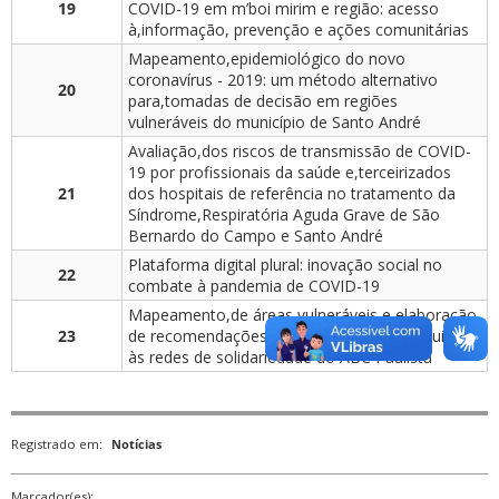
19
COVID-19 em m’boi mirim e região: acesso
à,informação, prevenção e ações comunitárias
Mapeamento,epidemiológico do novo
coronavírus - 2019: um método alternativo
20
para,tomadas de decisão em regiões
vulneráveis do município de Santo André
Avaliação,dos riscos de transmissão de COVID-
19 por profissionais da saúde e,terceirizados
21
dos hospitais de referência no tratamento da
Síndrome,Respiratória Aguda Grave de São
Bernardo do Campo e Santo André
Plataforma digital plural: inovação social no
22
combate à pandemia de COVID-19
Mapeamento,de áreas vulneráveis e elaboração
23
de recomendações de saúde: uma,contribuição
às redes de solidariedade do ABC Paulista
Registrado em:
Notícias
Marcador(es):