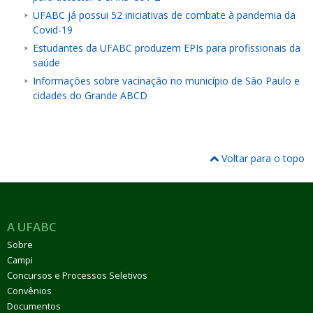
UFABC já possui 52 iniciativas de combate à pandemia da
Covid-19
Estudantes da UFABC produzem EPIs para profissionais da
saúde
Informações sobre vacinação no município de São Paulo e
cidades do Grande ABCD
Voltar para o topo
A UFABC
Sobre
Campi
Concursos e Processos Seletivos
Convênios
Documentos