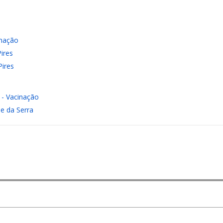
inação
ires
Pires
 - Vacinação
e da Serra