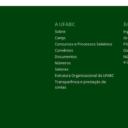
A UFABC
E
Sobre
In
Campi
Gr
Concursos e Processos Seletivos
Pó
Convênios
Do
Documentos
Nú
e 
Números
Setores
Estrutura Organizacional da UFABC
Transparência e prestação de
contas