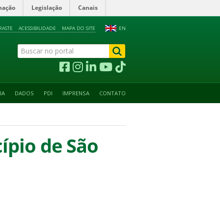
mação
Legislação
Canais
RASTE
ACESSIBILIDADE
MAPA DO SITE
EN
IA
DADOS
PDI
IMPRENSA
CONTATO
ípio de São