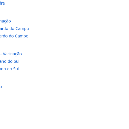
dré
inação
rnardo do Campo
nardo do Campo
 - Vacinação
ano do Sul
ano do Sul
ão