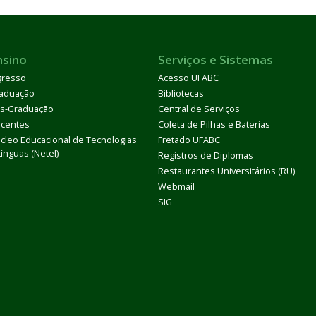
nsino
Serviços e Sistemas
gresso
Acesso UFABC
aduação
Bibliotecas
s-Graduação
Central de Serviços
centes
Coleta de Pilhas e Baterias
cleo Educacional de Tecnologias
Fretado UFABC
Línguas (Netel)
Registros de Diplomas
Restaurantes Universitários (RU)
Webmail
SIG