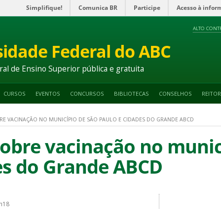
Simplifique!
Comunica BR
Participe
Acesso à infor
ALTO CONT
sidade Federal do ABC
ral de Ensino Superior pública e gratuita
CURSOS
EVENTOS
CONCURSOS
BIBLIOTECAS
CONSELHOS
REITOR
E VACINAÇÃO NO MUNICÍPIO DE SÃO PAULO E CIDADES DO GRANDE ABCD
obre vacinação no munic
es do Grande ABCD
2h18