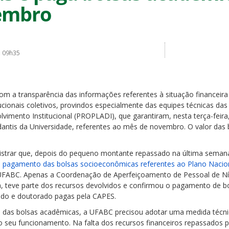
embro
, 09h35
a transparência das informações referentes à situação financeira 
cionais coletivos, provindos especialmente das equipes técnicas das 
imento Institucional (PROPLADI), que garantiram, nesta terça-feir
ntis da Universidade, referentes ao mês de novembro. O valor das b
istrar que, depois do pequeno montante repassado na última semana (
o pagamento das bolsas socioeconômicas referentes ao Plano Naciona
 UFABC. Apenas a Coordenação de Aperfeiçoamento de Pessoal de Nív
, teve parte dos recursos devolvidos e confirmou o pagamento de b
do e doutorado pagas pela CAPES.
 das bolsas acadêmicas, a UFABC precisou adotar uma medida técni
do seu funcionamento. Na falta dos recursos financeiros repassados 