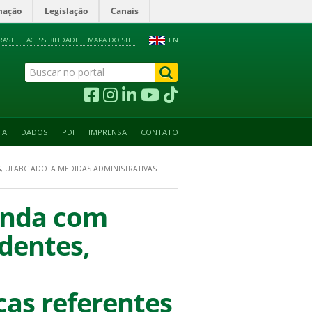
mação
Legislação
Canais
RASTE
ACESSIBILIDADE
MAPA DO SITE
EN
IA
DADOS
PDI
IMPRENSA
CONTATO
 UFABC ADOTA MEDIDAS ADMINISTRATIVAS
inda com
dentes,
cas referentes