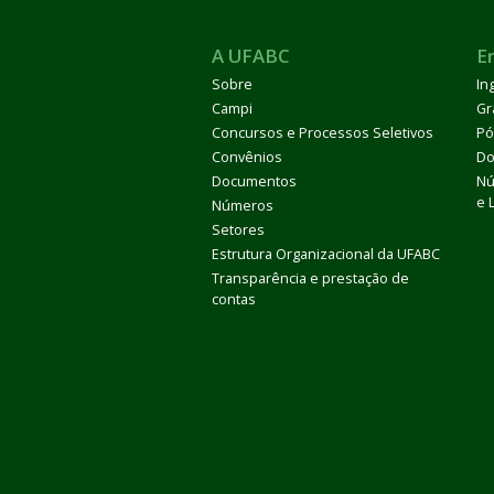
A UFABC
E
Sobre
In
Campi
Gr
Concursos e Processos Seletivos
Pó
Convênios
Do
Documentos
Nú
e 
Números
Setores
Estrutura Organizacional da UFABC
Transparência e prestação de
contas