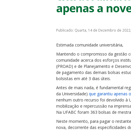
apenas a nov
Publicado: Quarta, 14 de Dezembro de 2022
ubmenu
Estimada comunidade universitária,
Mantendo o compromisso da gestão com 
comunidade acerca dos esforços institu
(PROAD) e de Planejamento e Desenvolv
ubmenu
de pagamento das demais bolsas estuda
bolsistas em até 3 dias úteis.
ubmenu
Antes de mais nada, é fundamental reg
da Universidade)
que garantiu apenas 
nenhum outro recurso foi devolvido à
mobilização e repercussão na imprensa
Na UFABC foram 363 bolsas de mestra
Neste momento, para pagar o restante
nova, decorrente das especificidades 