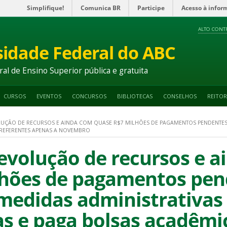
Simplifique!
Comunica BR
Participe
Acesso à infor
ALTO CONT
sidade Federal do ABC
ral de Ensino Superior pública e gratuita
CURSOS
EVENTOS
CONCURSOS
BIBLIOTECAS
CONSELHOS
REITOR
ÇÃO DE RECURSOS E AINDA COM QUASE R$7 MILHÕES DE PAGAMENTOS PENDENTES,
 REFERENTES APENAS A NOVEMBRO
volução de recursos e a
lhões de pagamentos pen
medidas administrativas
as e paga bolsas acadêmi