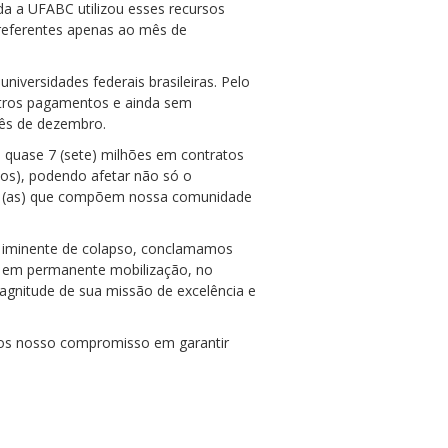
da a UFABC utilizou esses recursos
 referentes apenas ao mês de
niversidades federais brasileiras. Pelo
utros pagamentos e ainda sem
mês de dezembro.
 quase 7 (sete) milhões em contratos
icos), podendo afetar não só o
dos (as) que compõem nossa comunidade
co iminente de colapso, conclamamos
, em permanente mobilização, no
magnitude de sua missão de excelência e
os nosso compromisso em garantir