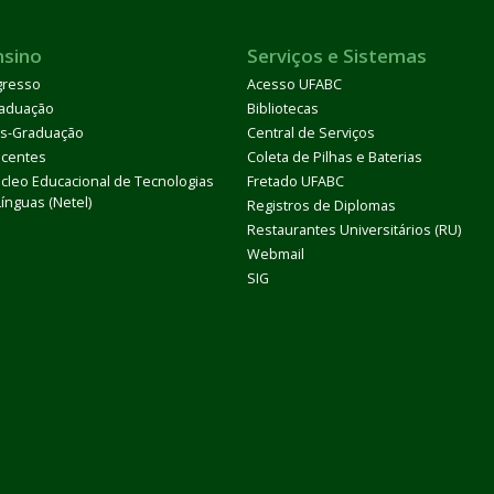
nsino
Serviços e Sistemas
gresso
Acesso UFABC
aduação
Bibliotecas
s-Graduação
Central de Serviços
centes
Coleta de Pilhas e Baterias
cleo Educacional de Tecnologias
Fretado UFABC
Línguas (Netel)
Registros de Diplomas
Restaurantes Universitários (RU)
Webmail
SIG