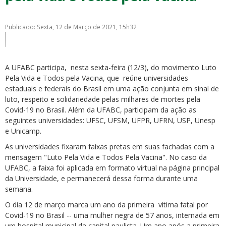
Publicado: Sexta, 12 de Março de 2021, 15h32
A UFABC participa, nesta sexta-feira (12/3), do movimento Luto
ubmenu
Pela Vida e Todos pela Vacina, que reúne universidades
estaduais e federais do Brasil em uma ação conjunta em sinal de
luto, respeito e solidariedade pelas milhares de mortes pela
Covid-19 no Brasil. Além da UFABC, participam da ação as
ubmenu
seguintes universidades: UFSC, UFSM, UFPR, UFRN, USP, Unesp
e Unicamp.
ubmenu
As universidades fixaram faixas pretas em suas fachadas com a
mensagem "Luto Pela Vida e Todos Pela Vacina". No caso da
UFABC, a faixa foi aplicada em formato virtual na página principal
da Universidade, e permanecerá dessa forma durante uma
semana.
O dia 12 de março marca um ano da primeira vítima fatal por
Covid-19 no Brasil -- uma mulher negra de 57 anos, internada em
um hospital municipal da capital paulista. Um ano após a primeira