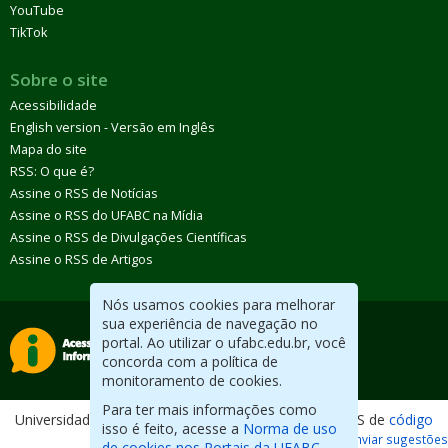
YouTube
TikTok
Sobre o site
Acessibilidade
English version - Versão em Inglês
Mapa do site
RSS: O que é?
Assine o RSS de Notícias
Assine o RSS do UFABC na Mídia
Assine o RSS de Divulgações Científicas
Assine o RSS de Artigos
Nós usamos cookies para melhorar
sua experiência de navegação no
portal. Ao utilizar o ufabc.edu.br, você
concorda com a política de
monitoramento de cookies.
Para ter mais informações como
Universidade Federal do ABC. Desenvolvido com CMS de
código
isso é feito, acesse a
Norma de uso
aberto
.
Reportar erros / Enviar sugestões
de cookies nos Portais da UFABC.