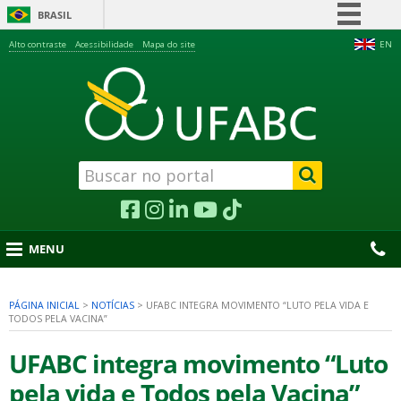
BRASIL
Simplifique!
Alto contraste
Acessibilidade
Mapa do site
EN
Comunica BR
Participe
Acesso à informação
Legislação
Canais
MENU
PÁGINA INICIAL
>
NOTÍCIAS
>
UFABC INTEGRA MOVIMENTO “LUTO PELA VIDA E
TODOS PELA VACINA”
nu
UFABC integra movimento “Luto
pela vida e Todos pela Vacina”