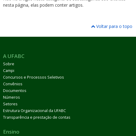
nesta página, elas podem conter artigos.
Voltar para o topo
ubmenu
A UFABC
Sobre
ubmenu
Campi
Concursos e Processos Seletivos
ubmenu
Convênios
Documentos
Números
Setores
Estrutura Organizacional da UFABC
Transparência e prestação de contas
Ensino