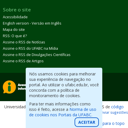
Sobre o site
Acessibilidade
English version - Versão em Inglês
Mapa do site
RSS: O que é?
Assine o RSS de Notícias
Assine o RSS do UFABC na Mídia
Assine o RSS de Divulgações Científicas
Assine o RSS de Artigos
Nós usamos cookies para melhorar
sua experiência de navegação no
portal. Ao utilizar o ufabc.edu.br, você
concorda com a política de
monitoramento de cookies.
Para ter mais informações como
Universidade Federal do ABC. Desenvolvido com CMS de
código
isso é feito, acesse a
Norma de uso
aberto
.
Reportar erros / Enviar sugestões
de cookies nos Portais da UFABC.
ACEITAR
Voltar para o topo