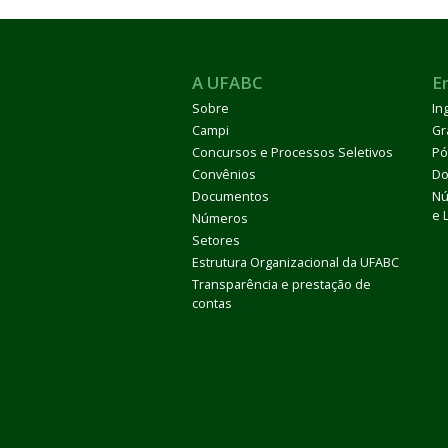
A UFABC
E
Sobre
In
Campi
Gr
ubmenu
Concursos e Processos Seletivos
Pó
Convênios
Do
Documentos
Nú
e 
Números
ubmenu
Setores
Estrutura Organizacional da UFABC
ubmenu
Transparência e prestação de
contas