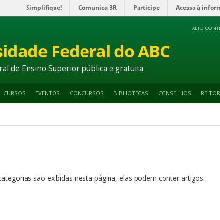
Simplifique!
Comunica BR
Participe
Acesso à infor
ALTO CONT
sidade Federal do ABC
ral de Ensino Superior pública e gratuita
CURSOS
EVENTOS
CONCURSOS
BIBLIOTECAS
CONSELHOS
REITOR
categorias são exibidas nesta página, elas podem conter artigos.