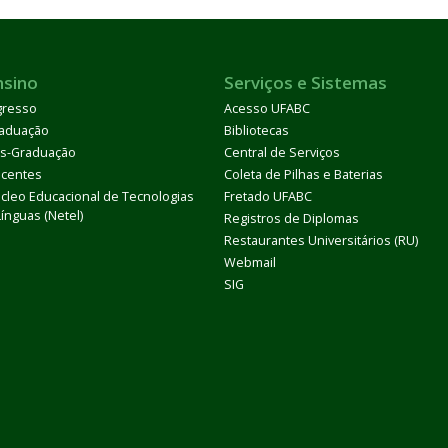
nsino
Serviços e Sistemas
gresso
Acesso UFABC
aduação
Bibliotecas
s-Graduação
Central de Serviços
centes
Coleta de Pilhas e Baterias
cleo Educacional de Tecnologias
Fretado UFABC
Línguas (Netel)
Registros de Diplomas
Restaurantes Universitários (RU)
Webmail
SIG