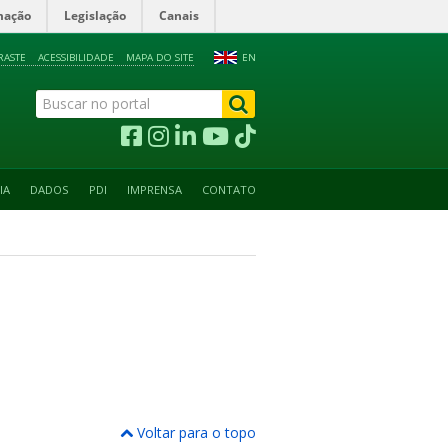
mação
Legislação
Canais
RASTE
ACESSIBILIDADE
MAPA DO SITE
EN
IA
DADOS
PDI
IMPRENSA
CONTATO
Voltar para o topo