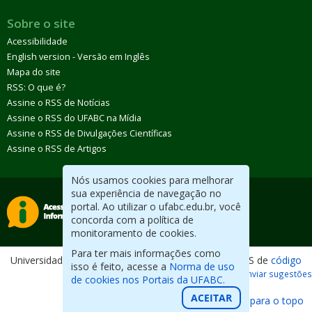
Sobre o site
Acessibilidade
English version - Versão em Inglês
Mapa do site
RSS: O que é?
Assine o RSS de Notícias
Assine o RSS do UFABC na Mídia
Assine o RSS de Divulgações Científicas
Assine o RSS de Artigos
Nós usamos cookies para melhorar
sua experiência de navegação no
portal. Ao utilizar o ufabc.edu.br, você
concorda com a política de
monitoramento de cookies.
Para ter mais informações como
Universidade Federal do ABC. Desenvolvido com CMS de
código
isso é feito, acesse a
Norma de uso
aberto
.
Reportar erros / Enviar sugestões
de cookies nos Portais da UFABC.
ACEITAR
Voltar para o topo