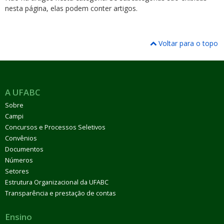
nesta página, elas podem conter artigos.
Voltar para o topo
ubmenu
A UFABC
Sobre
ubmenu
Campi
Concursos e Processos Seletivos
ubmenu
Convênios
Documentos
Números
Setores
Estrutura Organizacional da UFABC
Transparência e prestação de contas
Ensino