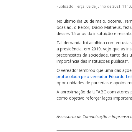
Publicado: Terça, 08 de Junho de 2021, 11h0
No último dia 20 de maio, ocorreu, re
ocasião, o Reitor, Dácio Matheus, fez
desses 15 anos da instituição e ressalt
Tal demanda foi acolhida com entusia
ubmenu
a presidência, em 2019, vejo que as ins
preconceitos da sociedade, tanto das 
importância das instituições públicas”.
ubmenu
O vereador lembrou que uma das ações 
protocolada pelo vereador Eduardo Lei
ubmenu
oportunidades de parcerias e apoios
A aproximação da UFABC com atores pol
como objetivo reforçar laços importante
Assessoria de Comunicação e Imprensa d