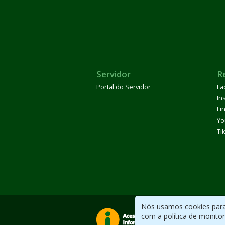
Servidor
R
Portal do Servidor
Fa
In
Li
Yo
Ti
Nós usamos cookies para 
com a política de monito