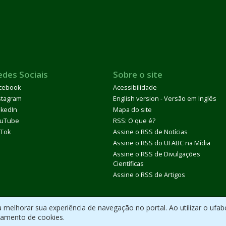
edes Sociais
Sobre o site
cebook
Acessibilidade
stagram
English version - Versão em Inglês
nkedIn
Mapa do site
uTube
RSS: O que é?
kTok
Assine o RSS de Notícias
Assine o RSS do UFABC na Mídia
Assine o RSS de Divulgações
Científicas
Assine o RSS de Artigos
melhorar sua experiência de navegação no portal. Ao utilizar o ufab
ramento de cookies.