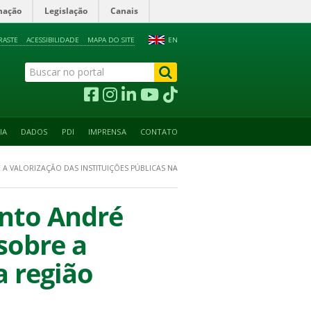
mação
Legislação
Canais
RASTE
ACESSIBILIDADE
MAPA DO SITE
EN
IA
DADOS
PDI
IMPRENSA
CONTATO
 A VALORIZAÇÃO DAS INSTITUIÇÕES PÚBLICAS NA
anto André
sobre a
a região