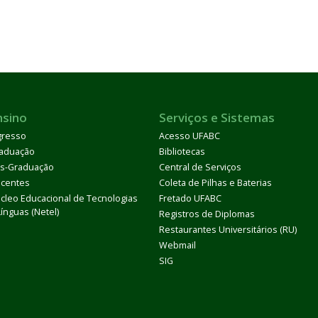
nsino
Serviços e Sistemas
gresso
Acesso UFABC
aduação
Bibliotecas
s-Graduação
Central de Serviços
centes
Coleta de Pilhas e Baterias
cleo Educacional de Tecnologias
Fretado UFABC
Línguas (Netel)
Registros de Diplomas
Restaurantes Universitários (RU)
Webmail
SIG