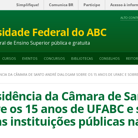
Simplifique!
Comunica BR
Participe
Acesso à infor
ALTO CONT
sidade Federal do ABC
ral de Ensino Superior pública e gratuita
CURSOS
EVENTOS
CONCURSOS
BIBLIOTECAS
CONSELHOS
REITOR
DÊNCIA DA CÂMARA DE SANTO ANDRÉ DIALOGAM SOBRE OS 15 ANOS DE UFABC E SOBRE
esidência da Câmara de S
e os 15 anos de UFABC e 
s instituições públicas n