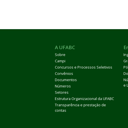
A UFABC
E
Sobre
In
Campi
Gr
Concursos e Processos Seletivos
Pó
Convênios
Do
Documentos
Nú
e 
Números
Setores
Estrutura Organizacional da UFABC
Transparência e prestação de
contas