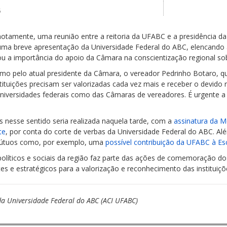
5
motamente, uma reunião entre a reitoria da UFABC e a presidência d
 uma breve apresentação da Universidade Federal do ABC, elencando 
ou a importância do apoio da Câmara na conscientização regional sobr
smo pelo atual presidente da Câmara, o vereador Pedrinho Botaro, 
tituições precisam ser valorizadas cada vez mais e receber o devido r
universidades federais como das Câmaras de vereadores. É urgente a
nesse sentido seria realizada naquela tarde, com a
assinatura da 
te
, por conta do corte de verbas da Universidade Federal do ABC. Al
 mútuos como, por exemplo, uma
possível contribuição da UFABC à Esc
íticos e sociais da região faz parte das ações de comemoração dos
s e estratégicos para a valorização e reconhecimento das instituiçõe
a Universidade Federal do ABC (ACI UFABC)