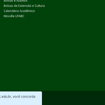
Bolsas e Auxílios
Bolsas de Extensão e Cultura
Calendário Acadêmico
Moodle UFABC
c.edu.br, você concorda