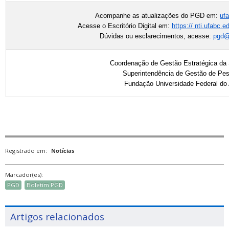
Acompanhe as atualizações do PGD em:
ufa
Acesse o Escritório Digital em:
https:// nti.ufabc.ed
Dúvidas ou esclarecimentos, acesse:
pgd@
Coordenação de Gestão Estratégica 
Superintendência de Gestão de Pe
Fundação Universidade Federal d
Registrado em:
Notícias
Marcador(es):
PGD
Boletim PGD
Artigos relacionados