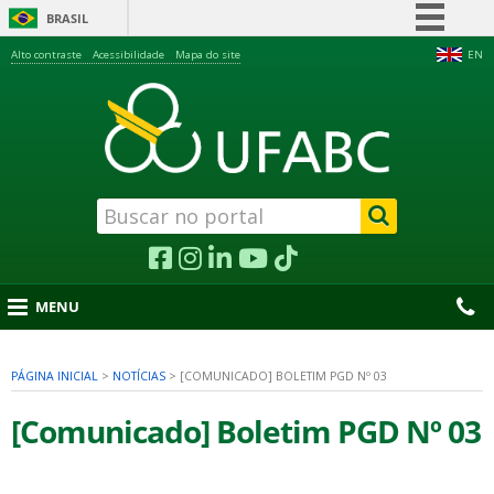
BRASIL
Simplifique!
Alto contraste
Acessibilidade
Mapa do site
EN
Comunica BR
Participe
Acesso à informação
Legislação
Canais
MENU
PÁGINA INICIAL
>
NOTÍCIAS
>
[COMUNICADO] BOLETIM PGD Nº 03
nu
[Comunicado] Boletim PGD Nº 03