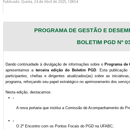
Publicado: Quinta, 24 de Abril de 2025, 10h54
PROGRAMA DE GESTÃO E DESEM
BOLETIM PGD Nº 0
ubmenu
Dando continuidade à divulgação de informações sobre o
Programa de 
ubmenu
apresentamos a
terceira edição do Boletim PGD
. Esta publicação 
participantes, chefias e dirigentes atualizados(as) sobre as iniciativ
ubmenu
programa, reforçando seu papel estratégico no aprimoramento dos serviço
Nesta edição, destacamos:
A nova portaria que institui a Comissão de Acompanhamento do 
O 2º Encontro com os Pontos Focais do PGD na UFABC;