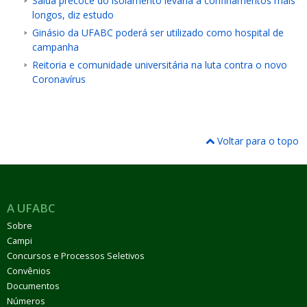
Saída precoce do isolamento levaria a confinamentos mais
longos, diz estudo
Ginásio da UFABC poderá ser utilizado como hospital de
campanha
Reitoria e comunidade universitária na luta contra o novo
Coronavírus
Voltar para o topo
A UFABC
Sobre
Campi
Concursos e Processos Seletivos
Convênios
Documentos
Números