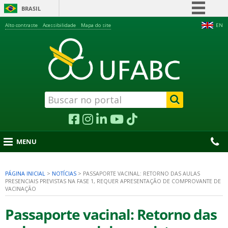
BRASIL
Simplifique!
Alto contraste
Acessibilidade
Mapa do site
EN
Comunica BR
Participe
Acesso à informação
Legislação
Canais
MENU
PÁGINA INICIAL
>
NOTÍCIAS
>
PASSAPORTE VACINAL: RETORNO DAS AULAS
PRESENCIAIS PREVISTAS NA FASE 1, REQUER APRESENTAÇÃO DE COMPROVANTE DE
nu
VACINAÇÃO
Passaporte vacinal: Retorno das