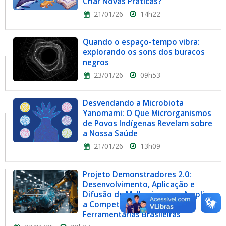
Criar Novas Práticas?
21/01/26
14h22
Quando o espaço-tempo vibra:
explorando os sons dos buracos
negros
23/01/26
09h53
Desvendando a Microbiota
Yanomami: O Que Microrganismos
de Povos Indígenas Revelam sobre
a Nossa Saúde
21/01/26
13h09
Projeto Demonstradores 2.0:
Desenvolvimento, Aplicação e
Difusão de Melhorias para Ampliar
a Competitividade das
Ferramentarias Brasileiras