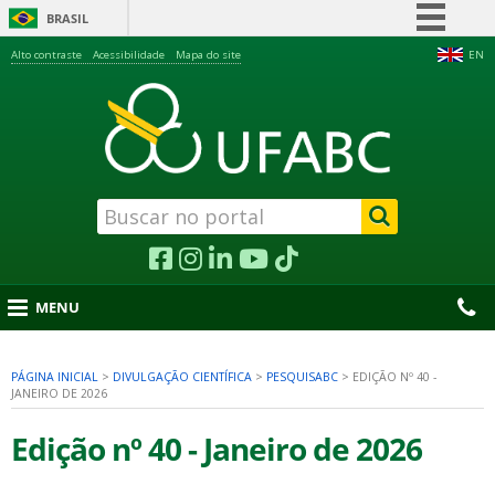
BRASIL
Simplifique!
Alto contraste
Acessibilidade
Mapa do site
EN
Comunica BR
Participe
Acesso à informação
Legislação
Canais
MENU
PÁGINA INICIAL
>
DIVULGAÇÃO CIENTÍFICA
>
PESQUISABC
>
EDIÇÃO Nº 40 -
JANEIRO DE 2026
nu
Edição nº 40 - Janeiro de 2026