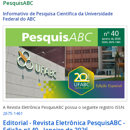
PesquisABC
Informativo de Pesquisa Científica da Universidade
Federal do ABC
ubmenu
ubmenu
ubmenu
A Revista Eletrônica PesquisABC possui o seguinte registro ISSN:
2675-1461
Editorial - Revista Eletrônica PesquisABC -
Edição nº 40 - Janeiro de 2026